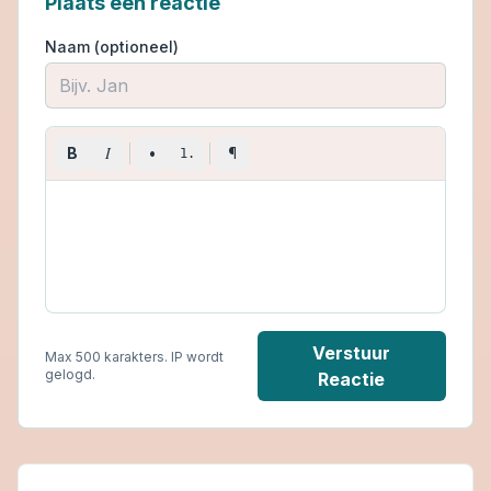
Plaats een reactie
Naam (optioneel)
I
B
•
¶
1.
Verstuur
Max 500 karakters. IP wordt
gelogd.
Reactie