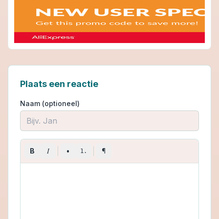
Plaats een reactie
Naam (optioneel)
I
B
•
¶
1.