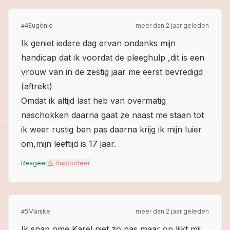
Eugènie
meer dan 2 jaar geleden
#
4
Ik geniet iedere dag ervan ondanks mijn
handicap dat ik voordat de pleeghulp ,dit is een
vrouw van in de zestig jaar me eerst bevredigd
(aftrekt)
Omdat ik altijd last heb van overmatig
naschokken daarna gaat ze naast me staan tot
ik weer rustig ben pas daarna krijg ik mijn luier
om,mijn leeftijd is 17 jaar.
Reageer
Rapporteer
Marijke
meer dan 2 jaar geleden
#
5
Ik snap ome Karel niet zo pas maar op lijkt mij