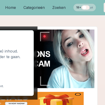
Home
Categorieën
Zoeken
18+
uit
le) inhoud.
der te gaan.
nt.