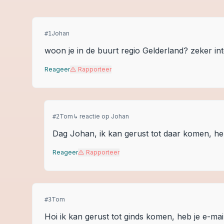
Johan
#
1
woon je in de buurt regio Gelderland? zeker i
Reageer
Rapporteer
Tom
↳ reactie op
Johan
#
2
Dag Johan, ik kan gerust tot daar komen, heb
Reageer
Rapporteer
Tom
#
3
Hoi ik kan gerust tot ginds komen, heb je e-mai