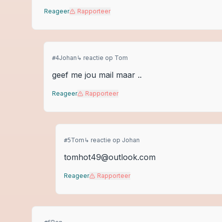
Reageer
Rapporteer
Johan
↳ reactie op
Tom
#
4
geef me jou mail maar ..
Reageer
Rapporteer
Tom
↳ reactie op
Johan
#
5
tomhot49@outlook.com
Reageer
Rapporteer