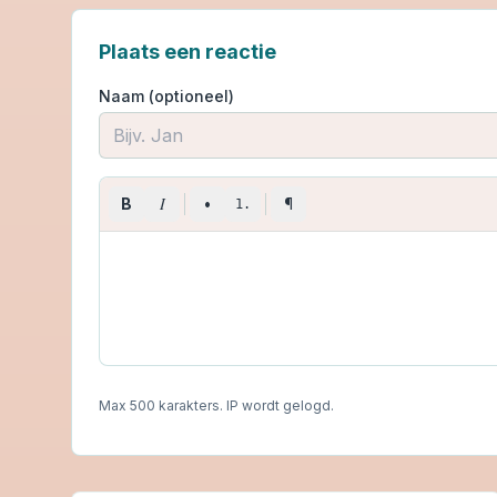
Plaats een reactie
Naam (optioneel)
I
B
•
¶
1.
Max 500 karakters. IP wordt gelogd.