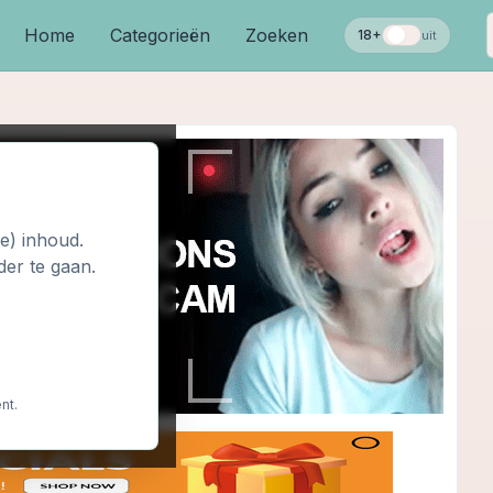
Home
Categorieën
Zoeken
18+
uit
le) inhoud.
der te gaan.
nt.