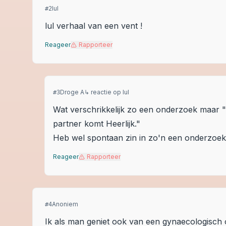
lul
#
2
lul verhaal van een vent !
Reageer
Rapporteer
Droge A
↳ reactie op
lul
#
3
Wat verschrikkelijk zo een onderzoek maar "
partner komt Heerlijk."
Heb wel spontaan zin in zo'n een onderzoek 
Reageer
Rapporteer
Anoniem
#
4
Ik als man geniet ook van een gynaecologisch 