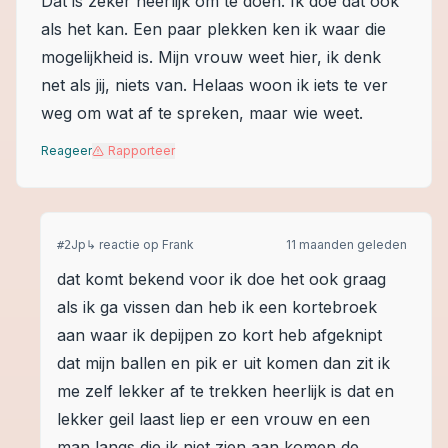
Dat is zeker heerlijk om te doen. Ik doe dat ook
als het kan. Een paar plekken ken ik waar die
mogelijkheid is. Mijn vrouw weet hier, ik denk
net als jij, niets van. Helaas woon ik iets te ver
weg om wat af te spreken, maar wie weet.
Reageer
Rapporteer
Jp
↳ reactie op
Frank
11 maanden geleden
#
2
dat komt bekend voor ik doe het ook graag
als ik ga vissen dan heb ik een kortebroek
aan waar ik depijpen zo kort heb afgeknipt
dat mijn ballen en pik er uit komen dan zit ik
me zelf lekker af te trekken heerlijk is dat en
lekker geil laast liep er een vrouw en een
man langs die ik niet zien aan komen de