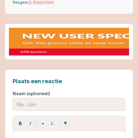
Reageer
Rapporteer
Plaats een reactie
Naam (optioneel)
I
B
•
¶
1.