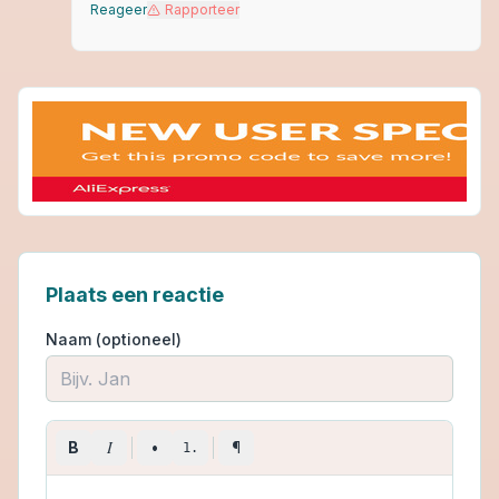
Reageer
Rapporteer
Plaats een reactie
Naam (optioneel)
I
B
•
¶
1.