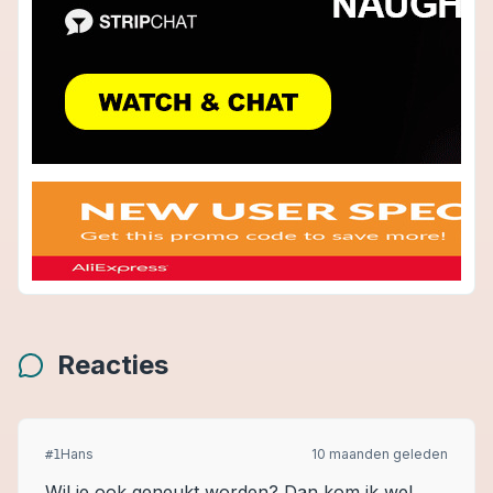
Reacties
Hans
10 maanden geleden
#
1
Wil je ook geneukt worden? Dan kom ik wel