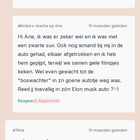
mike
↳ reactie op
Arie
10 maanden geleden
#
6
Hi Arie, ik was er zeker wel en ik was met
een zwarte suv. Ook nog iemand bij mij in de
auto gehad, elkaar afgetrokken en ik heb
hem gepijpt, terwijl we samen geile filmpjes
keken. Wel even gewacht tot de
"boswachter" in zn goene autotje weg was.
Reed jj toevallig in zón Elon musk auto ?:-)
Reageer
Rapporteer
Arie
10 maanden geleden
#
7