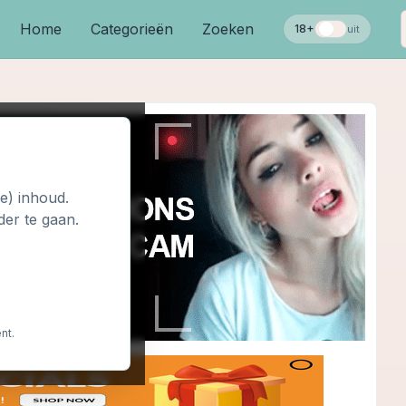
Home
Categorieën
Zoeken
18+
uit
le) inhoud.
der te gaan.
nt.