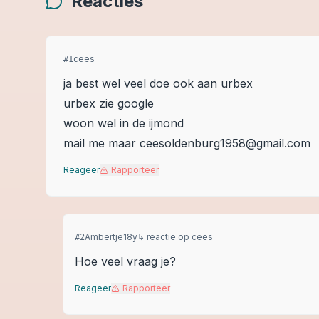
Reacties
cees
#
1
ja best wel veel doe ook aan urbex
urbex zie google
woon wel in de ijmond
mail me maar ceesoldenburg1958@gmail.com
Reageer
Rapporteer
Ambertje18y
↳ reactie op
cees
#
2
Hoe veel vraag je?
Reageer
Rapporteer