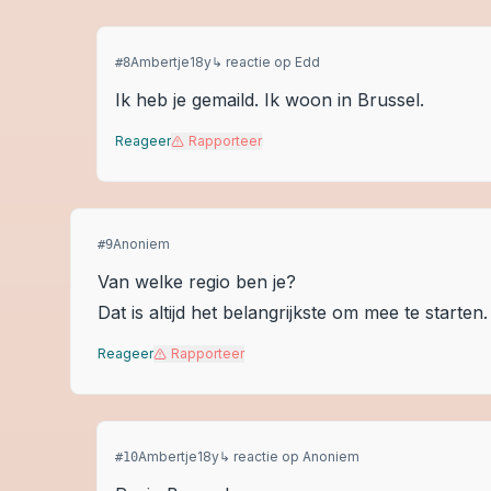
Ambertje18y
↳ reactie op
Edd
#
8
Ik heb je gemaild. Ik woon in Brussel.
Reageer
Rapporteer
Anoniem
#
9
Van welke regio ben je?
Dat is altijd het belangrijkste om mee te starten.
Reageer
Rapporteer
Ambertje18y
↳ reactie op
Anoniem
#
10