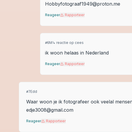
Hobbyfotograaf1949@proton.me
Reageer
Rapporteer
M
↳ reactie op
cees
#
6
ik woon helaas in Nederland
Reageer
Rapporteer
Edd
#
7
Waar woon je ik fotografeer ook veelal mensen
edje3008@gmail.com
Reageer
Rapporteer