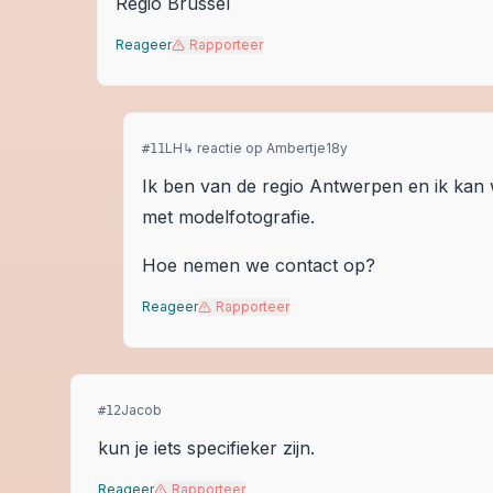
Regio Brussel
Reageer
Rapporteer
LH
↳ reactie op
Ambertje18y
#
11
Ik ben van de regio Antwerpen en ik kan 
met modelfotografie.
Hoe nemen we contact op?
Reageer
Rapporteer
Jacob
#
12
kun je iets specifieker zijn.
Reageer
Rapporteer