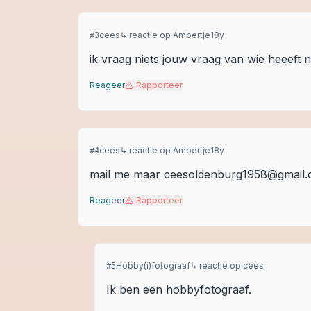
cees
↳ reactie op
Ambertje18y
#
3
ik vraag niets jouw vraag van wie heeeft 
Reageer
Rapporteer
cees
↳ reactie op
Ambertje18y
#
4
mail me maar ceesoldenburg1958@gmail.c
Reageer
Rapporteer
Hobby(i)fotograaf
↳ reactie op
cees
#
5
Ik ben een hobbyfotograaf.