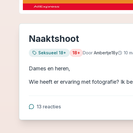
Naaktshoot
Seksueel 18+
18+
Door
Ambertje18y
10 m
Dames en heren,
Wie heeft er ervaring met fotografie? Ik b
13
reacties