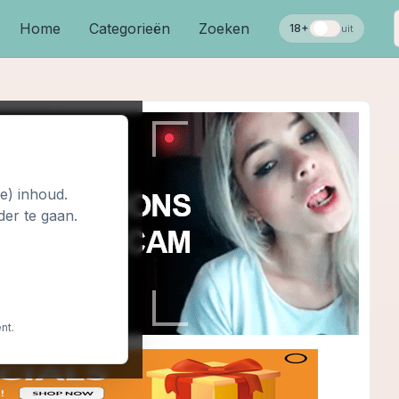
Home
Categorieën
Zoeken
18+
uit
le) inhoud.
der te gaan.
nt.