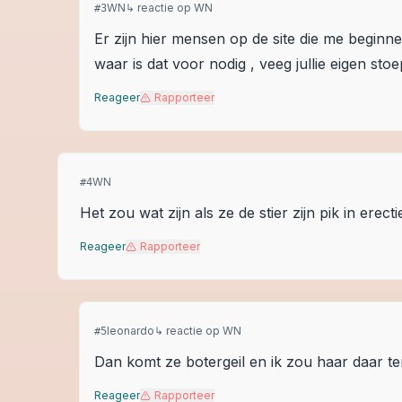
WN
↳ reactie op
WN
#
3
Er zijn hier mensen op de site die me beginn
waar is dat voor nodig , veeg jullie eigen sto
Reageer
Rapporteer
WN
#
4
Het zou wat zijn als ze de stier zijn pik in erecti
Reageer
Rapporteer
leonardo
↳ reactie op
WN
#
5
Dan komt ze botergeil en ik zou haar daar te
Reageer
Rapporteer