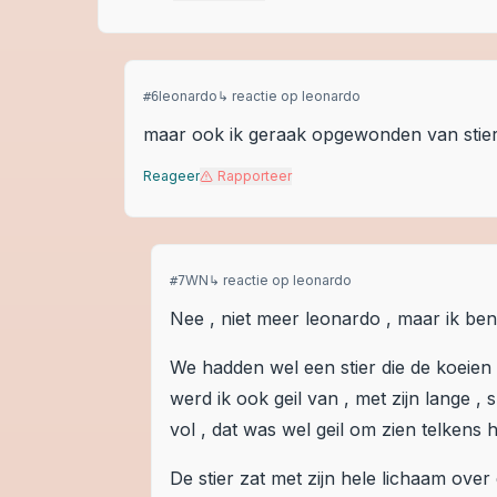
leonardo
↳ reactie op
leonardo
#
6
maar ook ik geraak opgewonden van stier
Reageer
Rapporteer
WN
↳ reactie op
leonardo
#
7
Nee , niet meer leonardo , maar ik ben
We hadden wel een stier die de koeie
werd ik ook geil van , met zijn lange ,
vol , dat was wel geil om zien telkens 
De stier zat met zijn hele lichaam ove