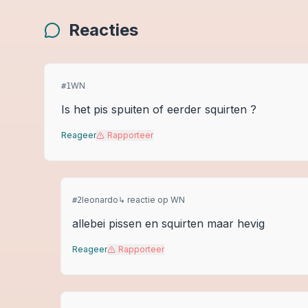
Reacties
WN
#
1
Is het pis spuiten of eerder squirten ?
Reageer
Rapporteer
leonardo
↳ reactie op
WN
#
2
allebei pissen en squirten maar hevig
Reageer
Rapporteer