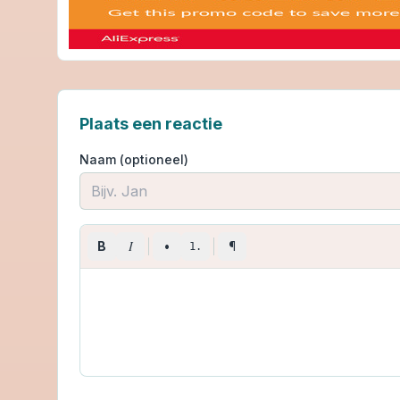
Plaats een reactie
Naam (optioneel)
I
B
•
¶
1.