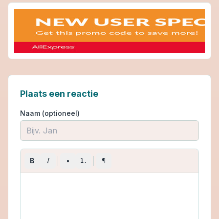
Plaats een reactie
Naam (optioneel)
I
B
•
¶
1.