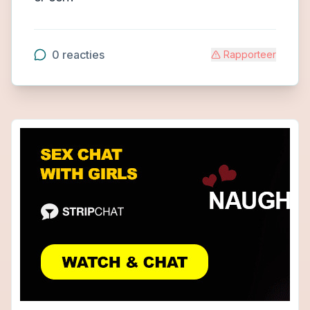
0
reacties
Rapporteer