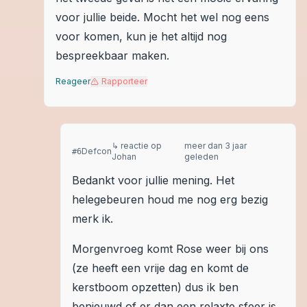
voor jullie beide. Mocht het wel nog eens
voor komen, kun je het altijd nog
bespreekbaar maken.
Reageer
Rapporteer
↳ reactie op
meer dan 3 jaar
Defcon
#
6
Johan
geleden
Bedankt voor jullie mening. Het
helegebeuren houd me nog erg bezig
merk ik.
Morgenvroeg komt Rose weer bij ons
(ze heeft een vrije dag en komt de
kerstboom opzetten) dus ik ben
benieuwd of er dan een relaxte sfeer is