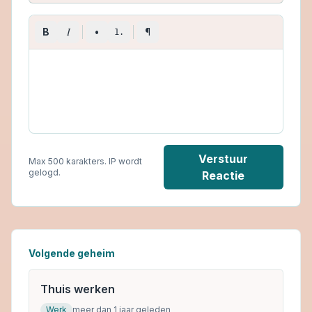
I
B
•
¶
1.
Verstuur
Max 500 karakters. IP wordt
gelogd.
Reactie
Volgende geheim
Thuis werken
Werk
meer dan 1 jaar geleden