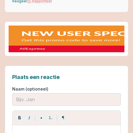
Reageer
Rapporteer
Plaats een reactie
Naam (optioneel)
I
B
•
¶
1.