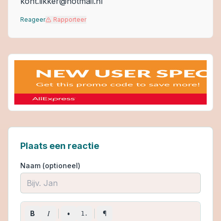
kont.likker@hotmail.nl
Reageer
Rapporteer
Plaats een reactie
Naam (optioneel)
I
B
•
¶
1.