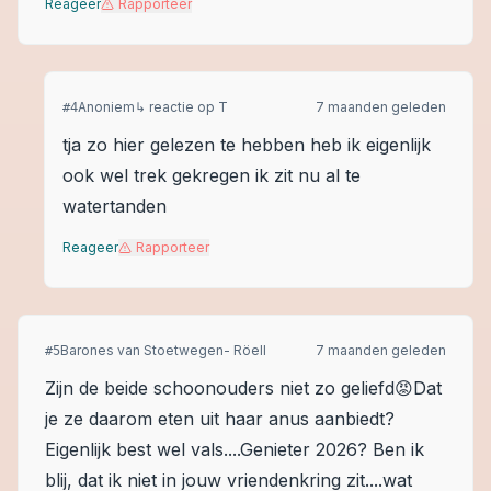
Reageer
Rapporteer
Anoniem
↳ reactie op
T
7 maanden geleden
#
4
tja zo hier gelezen te hebben heb ik eigenlijk
ook wel trek gekregen ik zit nu al te
watertanden
Reageer
Rapporteer
Barones van Stoetwegen- Röell
7 maanden geleden
#
5
Zijn de beide schoonouders niet zo geliefd😡Dat
je ze daarom eten uit haar anus aanbiedt?
Eigenlijk best wel vals....Genieter 2026? Ben ik
blij, dat ik niet in jouw vriendenkring zit....wat