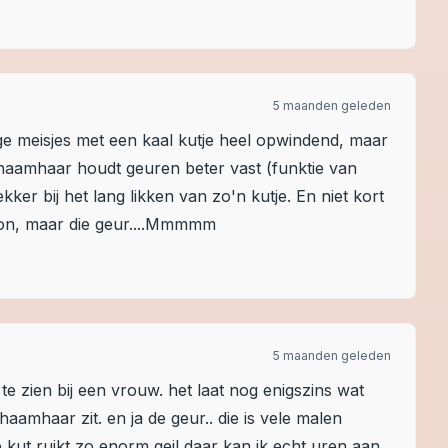
5 maanden geleden
onge meisjes met een kaal kutje heel opwindend, maar
chaamhaar houdt geuren beter vast (funktie van
ker bij het lang likken van zo'n kutje. En niet kort
oon, maar die geur....Mmmmm
5 maanden geleden
 zien bij een vrouw. het laat nog enigszins wat
aamhaar zit. en ja de geur.. die is vele malen
 kut ruikt zo enorm geil daar kan ik echt uren aan