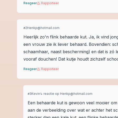
Reageer
Rapporteer
Henkp@hotmail.com
#
2
Heerlijk zo'n flink behaarde kut. Ja, ik vind j
een vrouw zie ik liever behaard. Bovendien: s
schaamhaar, naast bescherming) en dat is zó lek
vooraf douchen! Dat kutje houdt zichzelf sch
Reageer
Rapporteer
Kevin
↳ reactie op
Henkp@hotmail.com
#
3
Een behaarde kut is gewoon veel mooier om te
aan de verbeelding over wat er achter het sch
sterker dan een kale kut. een flinke behaarde