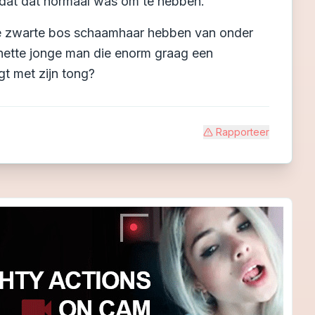
 dat dat normaal was om te hebben.
inke zwarte bos schaamhaar hebben van onder
e nette jonge man die enorm graag een
t met zijn tong?
Rapporteer