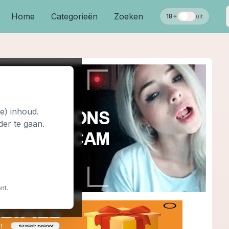
Home
Categorieën
Zoeken
18+
uit
le) inhoud.
der te gaan.
nt.