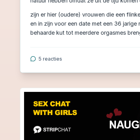
natuur hebben omdat ze uit de tijd komen
zijn er hier (oudere) vrouwen die een fl
en in zijn voor een date met een 36 jarig
behaarde kut tot meerdere orgasmes breng
5
reacties