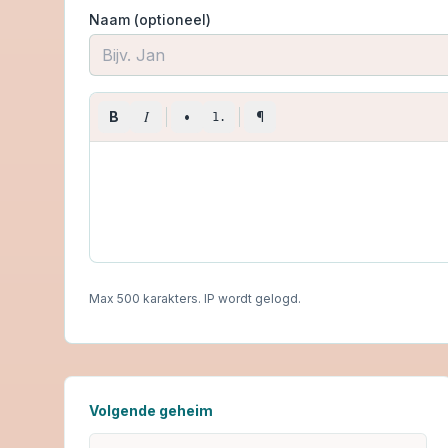
Naam (optioneel)
I
B
•
¶
1.
Max 500 karakters. IP wordt gelogd.
Volgende geheim