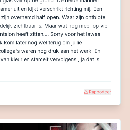
n glas valt op de grond. De beide mannen
er uit en kijkt verschrikt richting mij. Een
 zijn overhemd half open. Waar zijn ontblote
delijk zichtbaar is. Maar wat nog meer op viel
ntalon heeft zitten.... Sorry voor het lawaai
k kom later nog wel terug om jullie
 collega's waren nog druk aan het werk. En
an kleur en stamelt vervolgens , ja dat is
Rapporteer