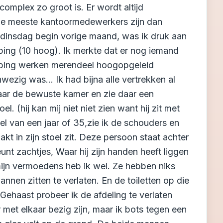
omplex zo groot is. Er wordt altijd
De meeste kantoormedewerkers zijn dan
dinsdag begin vorige maand, was ik druk aan
ng (10 hoog). Ik merkte dat er nog iemand
eping werken merendeel hoogopgeleid
ezig was... Ik had bijna alle vertrekken al
aar de bewuste kamer en zie daar een
. (hij kan mij niet niet zien want hij zit met
rel van een jaar of 35,zie ik de schouders en
t in zijn stoel zit. Deze persoon staat achter
unt zachtjes, Waar hij zijn handen heeft liggen
 mijn vermoedens heb ik wel. Ze hebben niks
annen zitten te verlaten. En de toiletten op die
ehaast probeer ik de afdeling te verlaten
t elkaar bezig zijn, maar ik bots tegen een