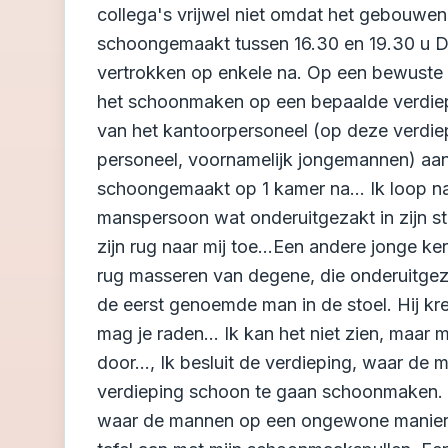
collega's vrijwel niet omdat het gebouwenc
schoongemaakt tussen 16.30 en 19.30 u 
vertrokken op enkele na. Op een bewuste 
het schoonmaken op een bepaalde verdiepi
van het kantoorpersoneel (op deze verdi
personeel, voornamelijk jongemannen) aanw
schoongemaakt op 1 kamer na... Ik loop n
manspersoon wat onderuitgezakt in zijn stoel
zijn rug naar mij toe...Een andere jonge ke
rug masseren van degene, die onderuitgezak
de eerst genoemde man in de stoel. Hij kre
mag je raden... Ik kan het niet zien, maar
door..., Ik besluit de verdieping, waar de m
verdieping schoon te gaan schoonmaken. G
waar de mannen op een ongewone manier me