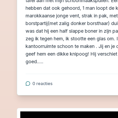
tafel aan met mijn schoonmaakspullen. Ee
hebben dat ook gehoord, 1 man loopt de kam
marokkaanse jonge vent, strak in pak, met
borstpartij(met zalig donker borsthaar) dui
was dat hij een half slappe boner in zijn pa
zeg ik tegen hem, ik stootte een glas om. I
kantoorruimte schoon te maken . Jij en je
geef hem een dikke knipoog! Hij verschiet v
goed.....
0
reacties