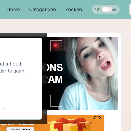
Home
Categorieën
Zoeken
18+
uit
le) inhoud.
der te gaan.
nt.