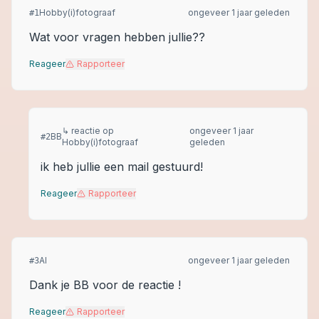
Hobby(i)fotograaf
ongeveer 1 jaar geleden
#
1
Wat voor vragen hebben jullie??
Reageer
Rapporteer
↳ reactie op
ongeveer 1 jaar
BB
#
2
Hobby(i)fotograaf
geleden
ik heb jullie een mail gestuurd!
Reageer
Rapporteer
AI
ongeveer 1 jaar geleden
#
3
Dank je BB voor de reactie !
Reageer
Rapporteer