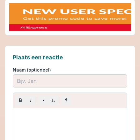
Plaats een reactie
Naam (optioneel)
I
B
•
¶
1.