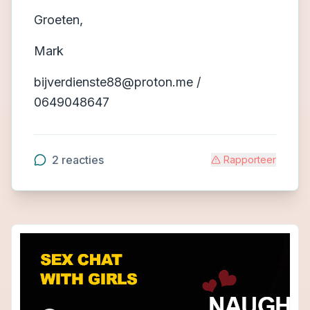
Groeten,
Mark
bijverdienste88@proton.me /
0649048647
2
reacties
Rapporteer