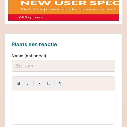
Plaats een reactie
Naam (optioneel)
I
B
•
¶
1.