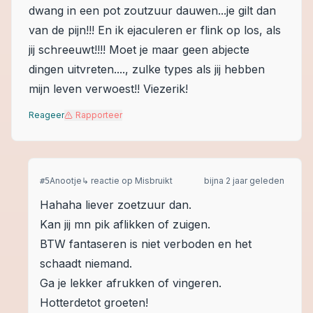
dwang in een pot zoutzuur dauwen...je gilt dan
van de pijn!!! En ik ejaculeren er flink op los, als
jij schreeuwt!!!! Moet je maar geen abjecte
dingen uitvreten...., zulke types als jij hebben
mijn leven verwoest!! Viezerik!
Reageer
Rapporteer
Anootje
↳ reactie op
Misbruikt
bijna 2 jaar geleden
#
5
Hahaha liever zoetzuur dan.
Kan jij mn pik aflikken of zuigen.
BTW fantaseren is niet verboden en het
schaadt niemand.
Ga je lekker afrukken of vingeren.
Hotterdetot groeten!