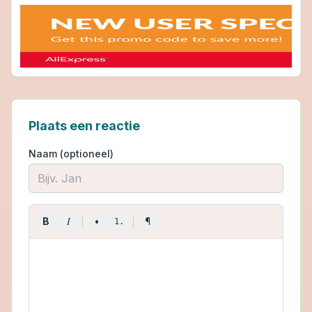
Plaats een reactie
Naam (optioneel)
I
B
•
¶
1.