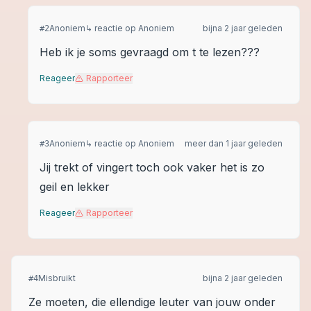
Anoniem
↳ reactie op
Anoniem
bijna 2 jaar geleden
#
2
Heb ik je soms gevraagd om t te lezen???
Reageer
Rapporteer
Anoniem
↳ reactie op
Anoniem
meer dan 1 jaar geleden
#
3
Jij trekt of vingert toch ook vaker het is zo
geil en lekker
Reageer
Rapporteer
Misbruikt
bijna 2 jaar geleden
#
4
Ze moeten, die ellendige leuter van jouw onder