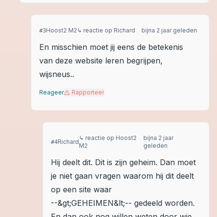
Hoost2 M2
↳ reactie op
Richard
bijna 2 jaar geleden
#
3
En misschien moet jij eens de betekenis
van deze website leren begrijpen,
wijsneus..
Reageer
Rapporteer
↳ reactie op
Hoost2
bijna 2 jaar
Richard
#
4
M2
geleden
Hij deelt dit. Dit is zijn geheim. Dan moet
je niet gaan vragen waarom hij dit deelt
op een site waar
--&gt;GEHEIMEN&lt;-- gedeeld worden.
En dan ook nog willen weten door wie,