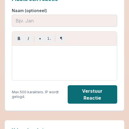
Naam (optioneel)
I
B
•
¶
1.
Verstuur
Max 500 karakters. IP wordt
gelogd.
Reactie