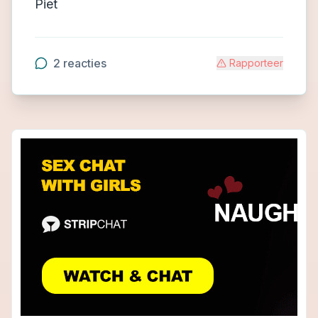
Piet
2
reacties
Rapporteer