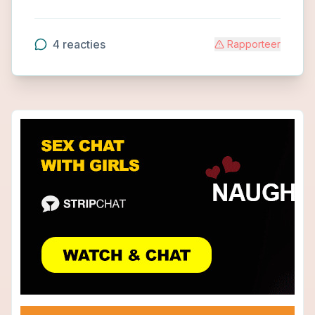
4
reacties
Rapporteer