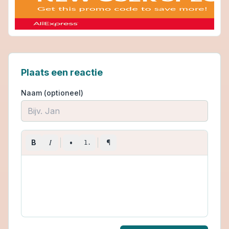
Plaats een reactie
Naam (optioneel)
I
B
•
¶
1.