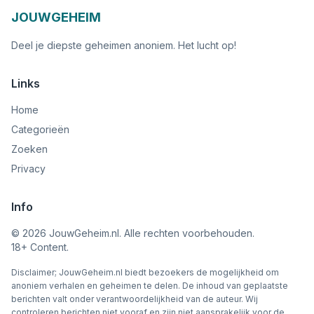
JOUWGEHEIM
Deel je diepste geheimen anoniem. Het lucht op!
Links
Home
Categorieën
Zoeken
Privacy
Info
©
2026
JouwGeheim.nl. Alle rechten voorbehouden.
18+ Content.
Disclaimer; JouwGeheim.nl biedt bezoekers de mogelijkheid om
anoniem verhalen en geheimen te delen. De inhoud van geplaatste
berichten valt onder verantwoordelijkheid van de auteur. Wij
controleren berichten niet vooraf en zijn niet aansprakelijk voor de