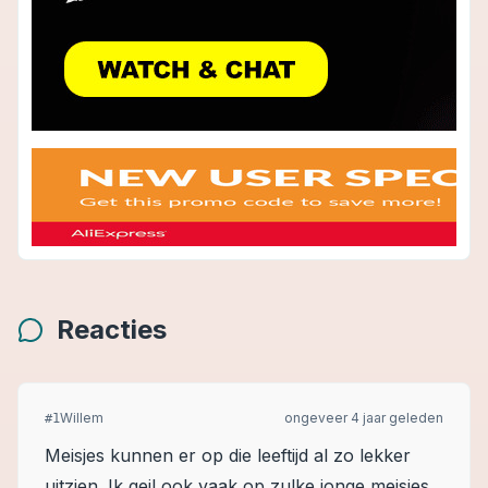
Reacties
Willem
ongeveer 4 jaar geleden
#
1
Meisjes kunnen er op die leeftijd al zo lekker
uitzien. Ik geil ook vaak op zulke jonge meisjes.