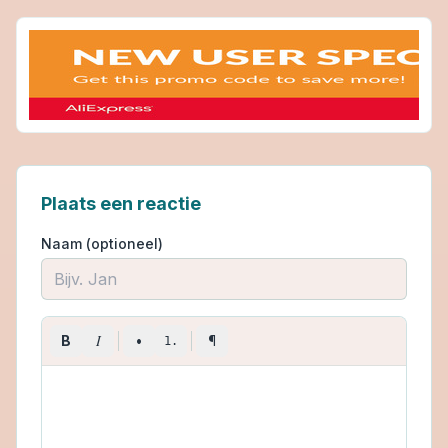
Plaats een reactie
Naam (optioneel)
I
B
•
¶
1.