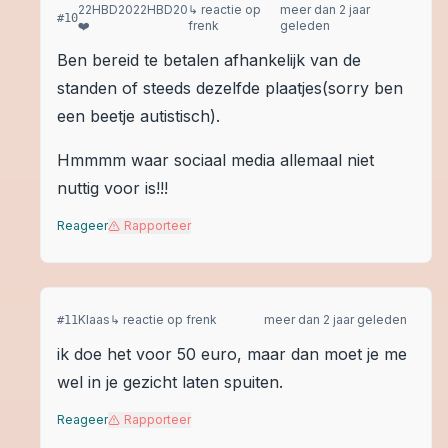
22HBD2022HBD20
↳ reactie op
meer dan 2 jaar
#
10
❤️
frenk
geleden
Ben bereid te betalen afhankelijk van de
standen of steeds dezelfde plaatjes(sorry ben
een beetje autistisch).
Hmmmm waar sociaal media allemaal niet
nuttig voor is!!!
Reageer
Rapporteer
Klaas
↳ reactie op
frenk
meer dan 2 jaar geleden
#
11
ik doe het voor 50 euro, maar dan moet je me
wel in je gezicht laten spuiten.
Reageer
Rapporteer