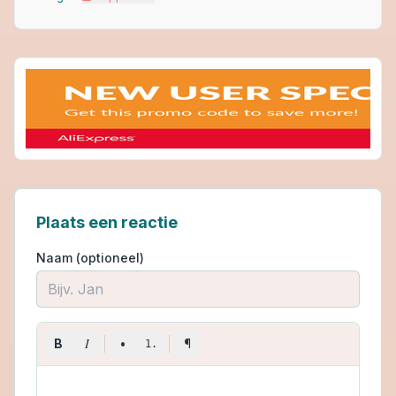
Plaats een reactie
Naam (optioneel)
I
B
•
¶
1.