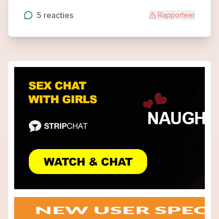
5
reacties
Rapporteer