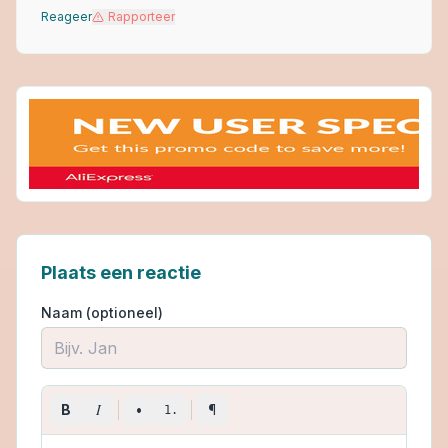
Reageer
Rapporteer
Plaats een reactie
Naam (optioneel)
I
B
•
¶
1.