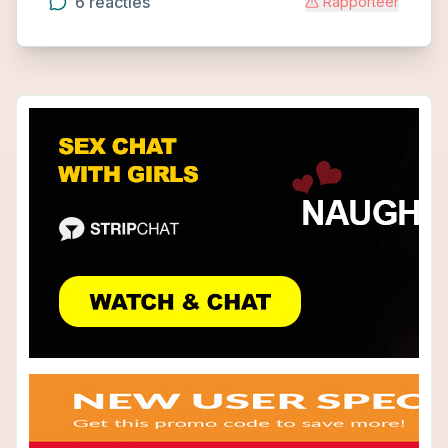
6
reacties
Rapporteer