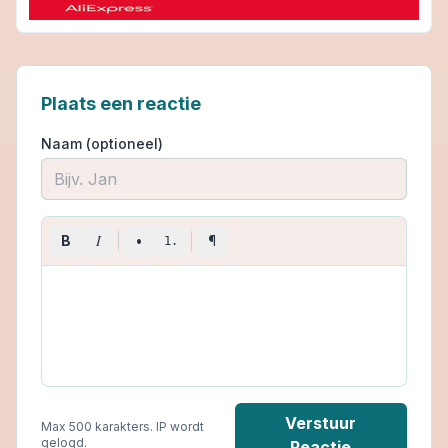
Plaats een reactie
Naam (optioneel)
I
B
•
¶
1.
Verstuur
Max 500 karakters. IP wordt
gelogd.
Reactie