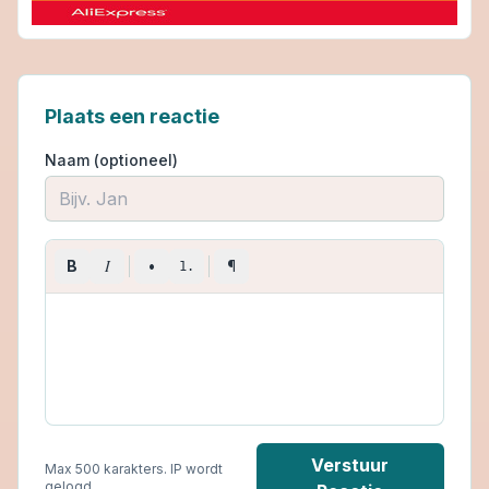
Plaats een reactie
Naam (optioneel)
I
B
•
¶
1.
Verstuur
Max 500 karakters. IP wordt
gelogd.