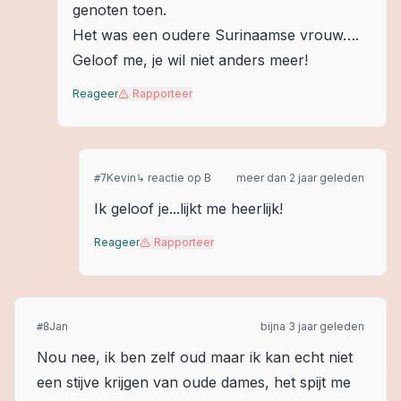
genoten toen.
Het was een oudere Surinaamse vrouw….
Geloof me, je wil niet anders meer!
Reageer
Rapporteer
Kevin
↳ reactie op
B
meer dan 2 jaar geleden
#
7
Ik geloof je...lijkt me heerlijk!
Reageer
Rapporteer
Jan
bijna 3 jaar geleden
#
8
Nou nee, ik ben zelf oud maar ik kan echt niet
een stijve krijgen van oude dames, het spijt me