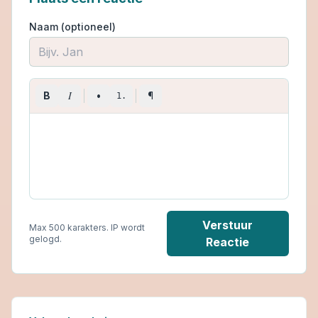
Naam (optioneel)
I
B
•
¶
1.
Verstuur
Max 500 karakters. IP wordt
gelogd.
Reactie