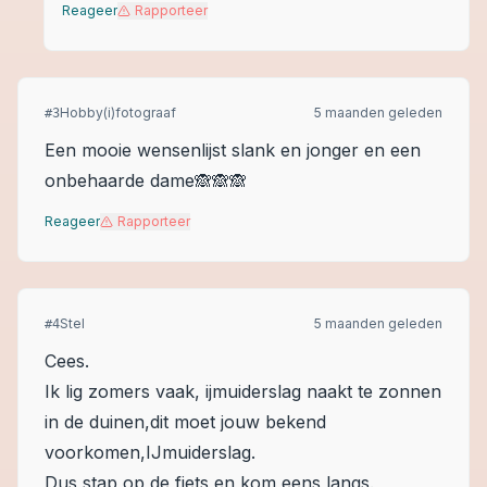
Reageer
Rapporteer
Hobby(i)fotograaf
5 maanden geleden
#
3
Een mooie wensenlijst slank en jonger en een
onbehaarde dame🙈🙈🙈
Reageer
Rapporteer
Stel
5 maanden geleden
#
4
Cees.
Ik lig zomers vaak, ijmuiderslag naakt te zonnen
in de duinen,dit moet jouw bekend
voorkomen,IJmuiderslag.
Dus stap op de fiets en kom eens langs.