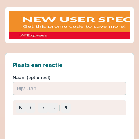
Plaats een reactie
Naam (optioneel)
I
B
•
¶
1.