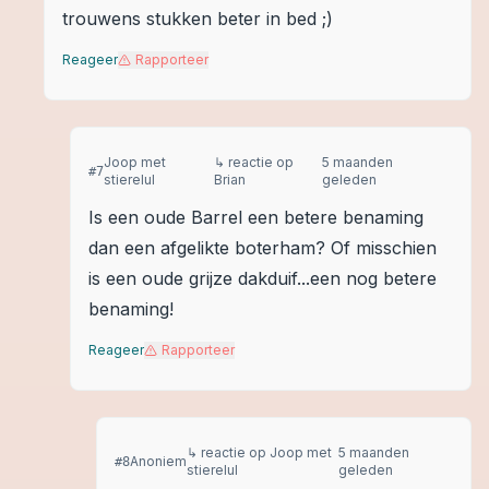
trouwens stukken beter in bed ;)
Reageer
Rapporteer
Joop met
↳ reactie op
5 maanden
#
7
stierelul
Brian
geleden
Is een oude Barrel een betere benaming
dan een afgelikte boterham? Of misschien
is een oude grijze dakduif...een nog betere
benaming!
Reageer
Rapporteer
↳ reactie op
Joop met
5 maanden
Anoniem
#
8
stierelul
geleden