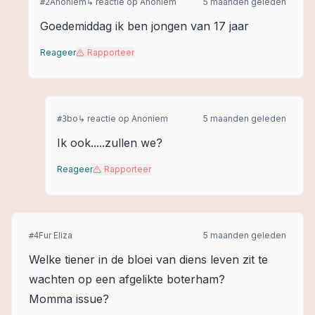
Anoniem
↳ reactie op
Anoniem
5 maanden geleden
#
2
Goedemiddag ik ben jongen van 17 jaar
Reageer
Rapporteer
bo
↳ reactie op
Anoniem
5 maanden geleden
#
3
Ik ook.....zullen we?
Reageer
Rapporteer
Fur Eliza
5 maanden geleden
#
4
Welke tiener in de bloei van diens leven zit te
wachten op een afgelikte boterham?
Momma issue?