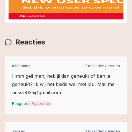
Reacties
Anoniem
2 maanden geleden
#
1
Hmm geil man, heb jij dan geneukt of ben je
geneukt? Ik wil het beide wel met jou. Mail me
riessie035@gmail.com
Reageer
Rapporteer
cees
2 maanden geleden
#
2