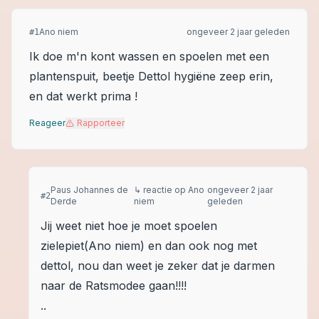
Ano niem
ongeveer 2 jaar geleden
#
1
Ik doe m'n kont wassen en spoelen met een
plantenspuit, beetje Dettol hygiëne zeep erin,
en dat werkt prima !
Reageer
Rapporteer
Paus Johannes de
↳ reactie op
Ano
ongeveer 2 jaar
#
2
Derde
niem
geleden
Jij weet niet hoe je moet spoelen
zielepiet(Ano niem) en dan ook nog met
dettol, nou dan weet je zeker dat je darmen
naar de Ratsmodee gaan!!!!
..