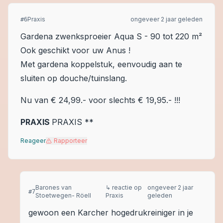
Praxis
ongeveer 2 jaar geleden
#
6
Gardena zwenksproeier Aqua S - 90 tot 220 m²
Ook geschikt voor uw Anus !
Met gardena koppelstuk, eenvoudig aan te
sluiten op douche/tuinslang.
Nu van € 24,99.- voor slechts € 19,95.- !!!
PRAXIS
PRAXIS
**
Reageer
Rapporteer
Barones van
↳ reactie op
ongeveer 2 jaar
#
7
Stoetwegen- Röell
Praxis
geleden
gewoon een Karcher hogedrukreiniger in je