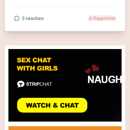
3
reacties
Rapporteer