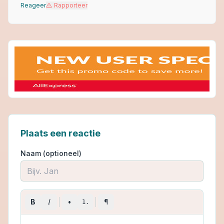
Reageer
Rapporteer
Plaats een reactie
Naam (optioneel)
I
B
•
¶
1.