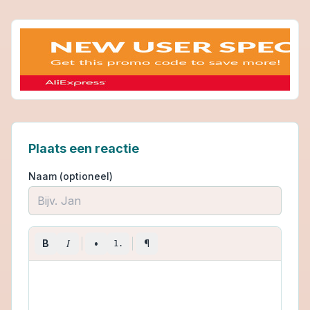
Plaats een reactie
Naam (optioneel)
I
B
•
¶
1.