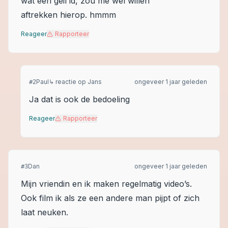
wat een geil id, zou me wel willen
aftrekken hierop. hmmm
Reageer
Rapporteer
Paul
↳ reactie op
Jans
ongeveer 1 jaar geleden
#
2
Ja dat is ook de bedoeling
Reageer
Rapporteer
Dan
ongeveer 1 jaar geleden
#
3
Mijn vriendin en ik maken regelmatig video’s.
Ook film ik als ze een andere man pijpt of zich
laat neuken.