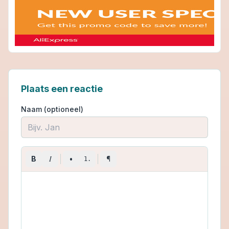
Plaats een reactie
Naam (optioneel)
I
B
•
¶
1.