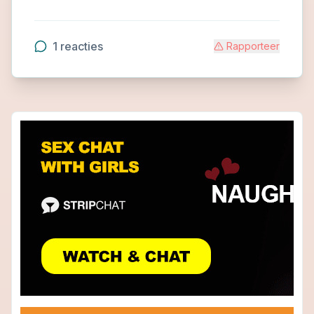
1
reacties
Rapporteer