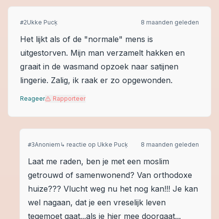
Ukke Pucķ
8 maanden geleden
#
2
Het lijkt als of de "normale" mens is
uitgestorven. Mijn man verzamelt hakken en
graait in de wasmand opzoek naar satijnen
lingerie. Zalig, ik raak er zo opgewonden.
Reageer
Rapporteer
Anoniem
↳ reactie op
Ukke Pucķ
8 maanden geleden
#
3
Laat me raden, ben je met een moslim
getrouwd of samenwonend? Van orthodoxe
huize??? Vlucht weg nu het nog kan!!! Je kan
wel nagaan, dat je een vreselijk leven
tegemoet gaat...als je hier mee doorgaat...