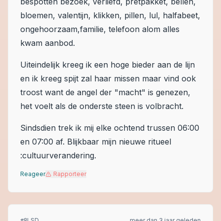
bespotten bezoek, verliefd, pretpakket, bellen,
bloemen, valentijn, klikken, pillen, lul, halfabeet,
ongehoorzaam,familie, telefoon alom alles
kwam aanbod.
Uiteindelijk kreeg ik een hoge bieder aan de lijn
en ik kreeg spijt zal haar missen maar vind ook
troost want de angel der "macht" is genezen,
het voelt als de onderste steen is volbracht.
Sindsdien trek ik mij elke ochtend trussen 06:00
en 07:00 af. Blijkbaar mijn nieuwe ritueel
:cultuurverandering.
Reageer
Rapporteer
LSD
meer dan 3 jaar geleden
#
8