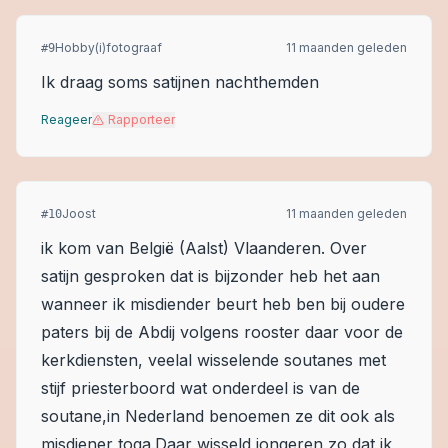
Hobby(i)fotograaf
11 maanden geleden
#
9
Ik draag soms satijnen nachthemden
Reageer
Rapporteer
Joost
11 maanden geleden
#
10
ik kom van België (Aalst) Vlaanderen. Over
satijn gesproken dat is bijzonder heb het aan
wanneer ik misdiender beurt heb ben bij oudere
paters bij de Abdij volgens rooster daar voor de
kerkdiensten, veelal wisselende soutanes met
stijf priesterboord wat onderdeel is van de
soutane,in Nederland benoemen ze dit ook als
misdiener toga.Daar wisseld jongeren zo dat ik