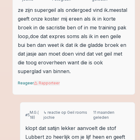
ze zijn supergeil als ondergoed vind ik.meestal
geeft onze koster mij ereen als ik in korte
broek in de sacristie ben of in me training pak
loop,doe dat expres soms als ik in een geile
bui ben dan weet ik dat ik die gladde broek en
dat jasje aan moet doen vind dat vet geil met
die toog eroverheen want die is ook
superglad van binnen.
Reageer
Rapporteer
M.G.(
↳ reactie op
Geil rooms
11 maanden
#
5
18)
jochie
geleden
klopt dat satijn lekker aanvoelt die stof
Lubbert zo heerlijk om je lijf heen en geeft