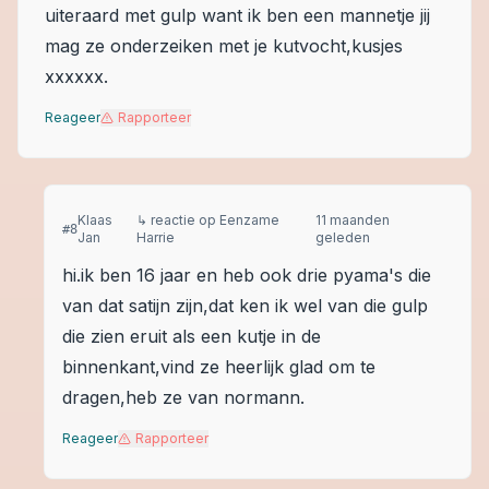
uiteraard met gulp want ik ben een mannetje jij
mag ze onderzeiken met je kutvocht,kusjes
xxxxxx.
Reageer
Rapporteer
Klaas
↳ reactie op
Eenzame
11 maanden
#
8
Jan
Harrie
geleden
hi.ik ben 16 jaar en heb ook drie pyama's die
van dat satijn zijn,dat ken ik wel van die gulp
die zien eruit als een kutje in de
binnenkant,vind ze heerlijk glad om te
dragen,heb ze van normann.
Reageer
Rapporteer