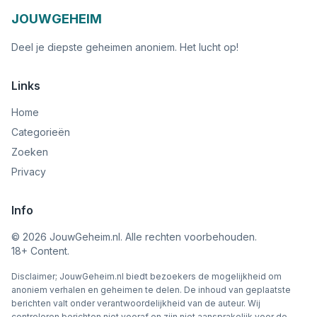
JOUWGEHEIM
Deel je diepste geheimen anoniem. Het lucht op!
Links
Home
Categorieën
Zoeken
Privacy
Info
©
2026
JouwGeheim.nl. Alle rechten voorbehouden.
18+ Content.
Disclaimer; JouwGeheim.nl biedt bezoekers de mogelijkheid om
anoniem verhalen en geheimen te delen. De inhoud van geplaatste
berichten valt onder verantwoordelijkheid van de auteur. Wij
controleren berichten niet vooraf en zijn niet aansprakelijk voor de