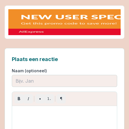
Plaats een reactie
Naam (optioneel)
I
B
•
¶
1.