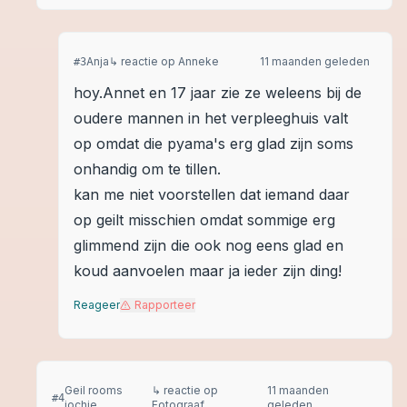
Anja
↳ reactie op
Anneke
11 maanden geleden
#
3
hoy.Annet en 17 jaar zie ze weleens bij de
oudere mannen in het verpleeghuis valt
op omdat die pyama's erg glad zijn soms
onhandig om te tillen.
kan me niet voorstellen dat iemand daar
op geilt misschien omdat sommige erg
glimmend zijn die ook nog eens glad en
koud aanvoelen maar ja ieder zijn ding!
Reageer
Rapporteer
Geil rooms
↳ reactie op
11 maanden
#
4
jochie
Fotograaf.
geleden