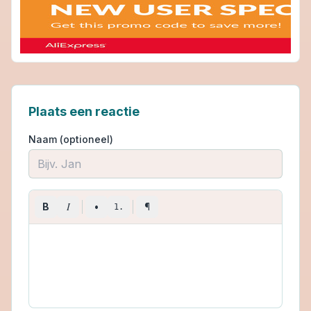
Plaats een reactie
Naam (optioneel)
I
B
•
¶
1.