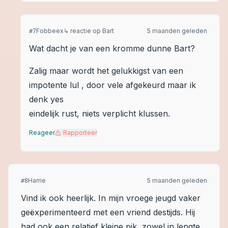
Fobbeex
↳ reactie op
Bart
5 maanden geleden
#
7
Wat dacht je van een kromme dunne Bart?
Zalig maar wordt het gelukkigst van een
impotente lul , door vele afgekeurd maar ik
denk yes
eindelijk rust, niets verplicht klussen.
Reageer
Rapporteer
Harrie
5 maanden geleden
#
8
Vind ik ook heerlijk. In mijn vroege jeugd vaker
geëxperimenteerd met een vriend destijds. Hij
had ook een relatief kleine pik, zowel in lengte