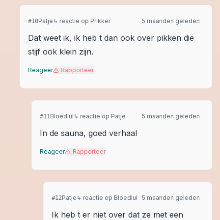
Patje
↳ reactie op
Prikker
5 maanden geleden
#
10
Dat weet ik, ik heb t dan ook over pikken die
stijf ook klein zijn.
Reageer
Rapporteer
Bloedlul
↳ reactie op
Patje
5 maanden geleden
#
11
In de sauna, goed verhaal
Reageer
Rapporteer
Patje
↳ reactie op
Bloedlul
5 maanden geleden
#
12
Ik heb t er niet over dat ze met een