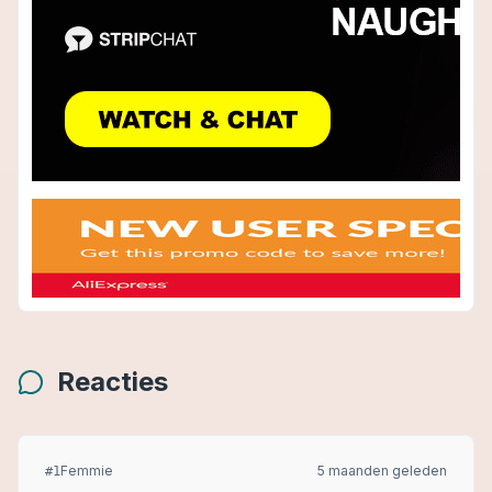
Reacties
Femmie
5 maanden geleden
#
1