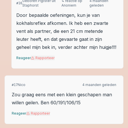
Geboren Pijpster uit
↳ reactie op
4 maanden
#
16
Staphorst
Anoniem
geleden
Door bepaalde oefeningen, kun je van
kokhalsreflex afkomen. Ik heb een zwarte
vent als partner, die een 21 cm metende
leuter heeft, en dat gevaarte gaat in zijn
geheel mijn bek in, verder achter mijn huigje!!!!
Reageer
Rapporteer
Nico
4 maanden geleden
#
17
Zou graag eens met een klein geschapen man
willen geilen. Ben 60/191/106/15
Reageer
Rapporteer