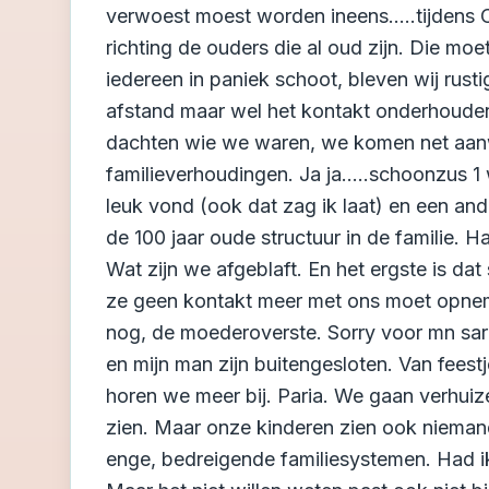
verwoest moest worden ineens.....tijdens 
richting de ouders die al oud zijn. Die m
iedereen in paniek schoot, bleven wij rust
afstand maar wel het kontakt onderhouden.
dachten wie we waren, we komen net aanw
familieverhoudingen. Ja ja.....schoonzus 1
leuk vond (ook dat zag ik laat) en een a
de 100 jaar oude structuur in de familie.
Wat zijn we afgeblaft. En het ergste is d
ze geen kontakt meer met ons moet opnemen
nog, de moederoverste. Sorry voor mn sa
en mijn man zijn buitengesloten. Van feest
horen we meer bij. Paria. We gaan verhuizen
zien. Maar onze kinderen zien ook niemand 
enge, bedreigende familiesystemen. Had ik 