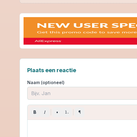
Plaats een reactie
Naam (optioneel)
I
B
•
¶
1.