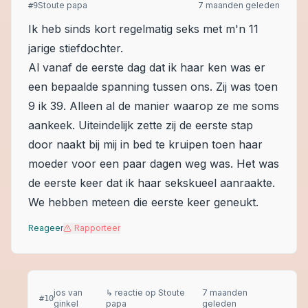
Stoute papa
7 maanden geleden
#
9
Ik heb sinds kort regelmatig seks met m'n 11
jarige stiefdochter.
Al vanaf de eerste dag dat ik haar ken was er
een bepaalde spanning tussen ons. Zij was toen
9 ik 39. Alleen al de manier waarop ze me soms
aankeek. Uiteindelijk zette zij de eerste stap
door naakt bij mij in bed te kruipen toen haar
moeder voor een paar dagen weg was. Het was
de eerste keer dat ik haar sekskueel aanraakte.
We hebben meteen die eerste keer geneukt.
Reageer
Rapporteer
jos van
↳ reactie op
Stoute
7 maanden
#
10
ginkel
papa
geleden