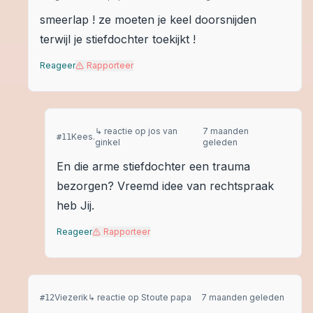
smeerlap ! ze moeten je keel doorsnijden
terwijl je stiefdochter toekijkt !
Reageer
Rapporteer
↳ reactie op
jos van
7 maanden
Kees.
#
11
ginkel
geleden
En die arme stiefdochter een trauma
bezorgen? Vreemd idee van rechtspraak
heb Jij.
Reageer
Rapporteer
Viezerik
↳ reactie op
Stoute papa
7 maanden geleden
#
12