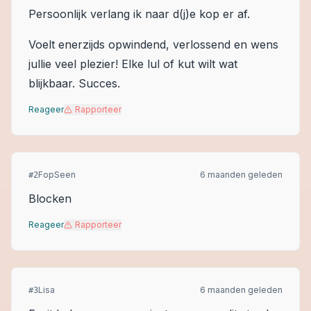
Persoonlijk verlang ik naar d(j)e kop er af.
Voelt enerzijds opwindend, verlossend en wens
jullie veel plezier! Elke lul of kut wilt wat
blijkbaar. Succes.
Reageer
Rapporteer
FopSeen
6 maanden geleden
#
2
Blocken
Reageer
Rapporteer
Lisa
6 maanden geleden
#
3