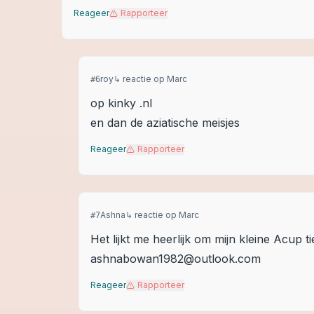
Reageer
Rapporteer
roy
↳ reactie op
Marc
#
6
op kinky .nl
en dan de aziatische meisjes
Reageer
Rapporteer
Ashna
↳ reactie op
Marc
#
7
Het lijkt me heerlijk om mijn kleine Acup ti
ashnabowan1982@outlook.com
Reageer
Rapporteer