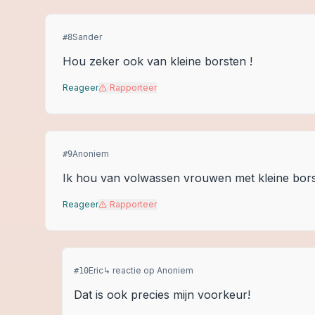
Sander
#
8
Hou zeker ook van kleine borsten !
Reageer
Rapporteer
Anoniem
#
9
Ik hou van volwassen vrouwen met kleine bors
Reageer
Rapporteer
Eric
↳ reactie op
Anoniem
#
10
Dat is ook precies mijn voorkeur!