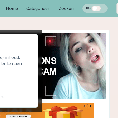
Home
Categorieën
Zoeken
18+
uit
le) inhoud.
der te gaan.
nt.