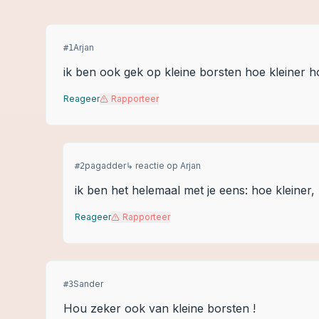
Arjan
#
1
ik ben ook gek op kleine borsten hoe kleiner ho
Reageer
Rapporteer
pagadder
↳ reactie op
Arjan
#
2
ik ben het helemaal met je eens: hoe kleiner, 
Reageer
Rapporteer
Sander
#
3
Hou zeker ook van kleine borsten !