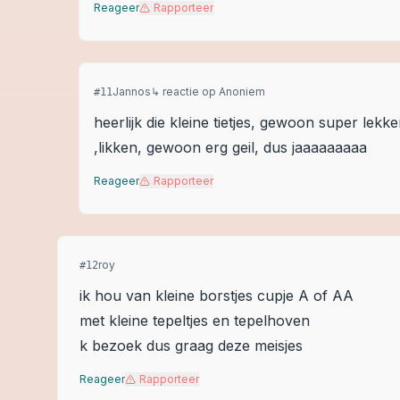
Reageer
Rapporteer
Jannos
↳ reactie op
Anoniem
#
11
heerlijk die kleine tietjes, gewoon super lekker
,likken, gewoon erg geil, dus jaaaaaaaaa
Reageer
Rapporteer
roy
#
12
ik hou van kleine borstjes cupje A of AA
met kleine tepeltjes en tepelhoven
k bezoek dus graag deze meisjes
Reageer
Rapporteer