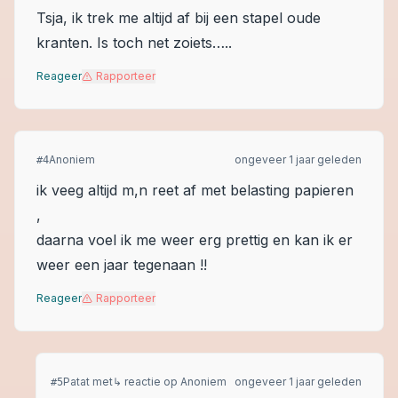
Tsja, ik trek me altijd af bij een stapel oude
kranten. Is toch net zoiets…..
Reageer
Rapporteer
Anoniem
ongeveer 1 jaar geleden
#
4
ik veeg altijd m,n reet af met belasting papieren
,
daarna voel ik me weer erg prettig en kan ik er
weer een jaar tegenaan !!
Reageer
Rapporteer
Patat met
↳ reactie op
Anoniem
ongeveer 1 jaar geleden
#
5