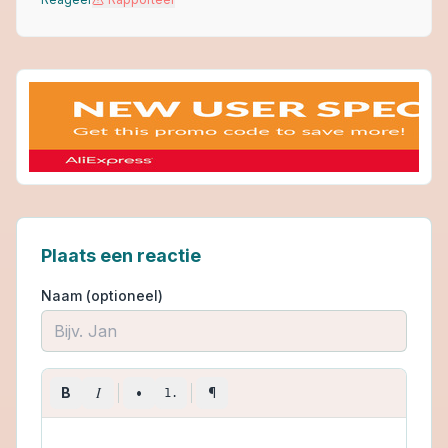
Plaats een reactie
Naam (optioneel)
I
B
•
¶
1.