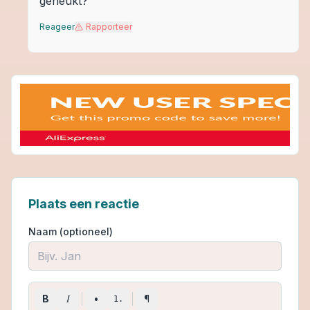
geneukt?
Reageer
Rapporteer
Plaats een reactie
Naam (optioneel)
I
B
•
¶
1.